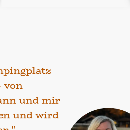
pingplatz
 von
nn und mir
n und wird
n."