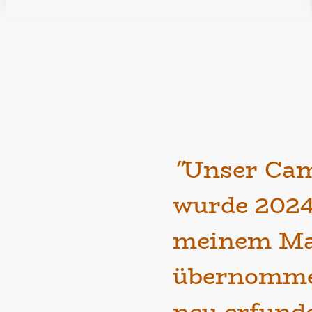
"
Unser Cam
wurde 2024
meinem Ma
übernomme
neu erfunde