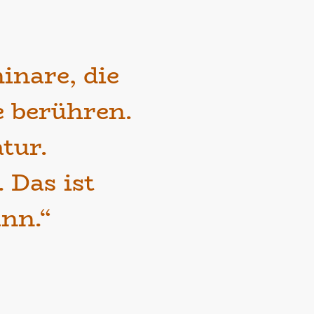
inare, die
e berühren.
tur.
 Das ist
nn.“