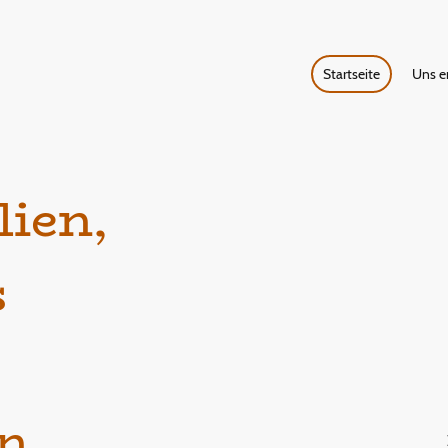
Startseite
Uns e
lien,
s
n